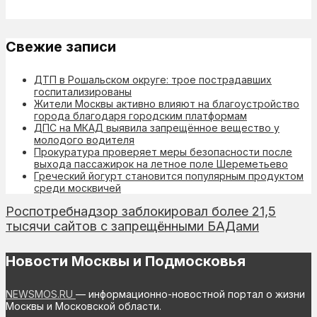
Свежие записи
ДТП в Рошальском округе: трое пострадавших
госпитализированы
Жители Москвы активно влияют на благоустройство
города благодаря городским платформам
ДПС на МКАД выявила запрещённое вещество у
молодого водителя
Прокуратура проверяет меры безопасности после
выхода пассажирок на летное поле Шереметьево
Греческий йогурт становится популярным продуктом
среди москвичей
Роспотребнадзор заблокировал более 21,5
тысячи сайтов с запрещёнными БАДами
Новости Москвы и Подмосковья
NEWSMOS.RU
— информационно-новостной портал о жизни
Москвы и Московской области.