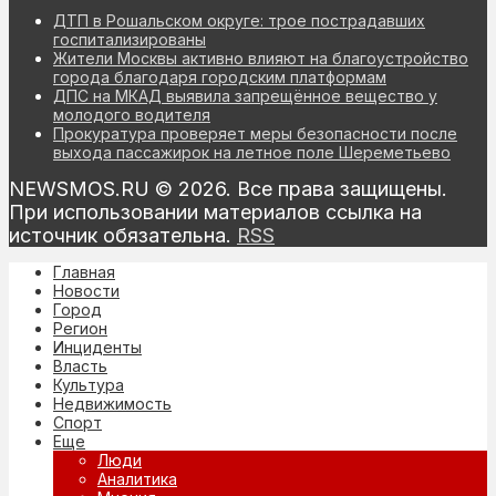
ДТП в Рошальском округе: трое пострадавших
госпитализированы
Жители Москвы активно влияют на благоустройство
города благодаря городским платформам
ДПС на МКАД выявила запрещённое вещество у
молодого водителя
Прокуратура проверяет меры безопасности после
выхода пассажирок на летное поле Шереметьево
NEWSMOS.RU © 2026. Все права защищены.
При использовании материалов ссылка на
источник обязательна.
RSS
Главная
Новости
Город
Регион
Инциденты
Власть
Культура
Недвижимость
Спорт
Еще
Люди
Аналитика