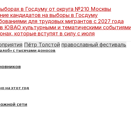
выборах в Госдуму от округа №210 Москвы
ние кандидатов на выборы в Госдуму
бованиями для трудовых мигрантов с 2027 года
и в ЮВАО культурными и тематическими событиям
онах, которые вступят в силу с июля
оприятия
Пётр Толстой
православный фестиваль
иновников
рожной сети