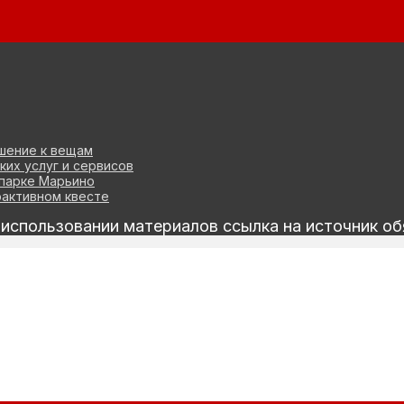
ошение к вещам
их услуг и сервисов
 парке Марьино
рактивном квесте
спользовании материалов ссылка на источник об