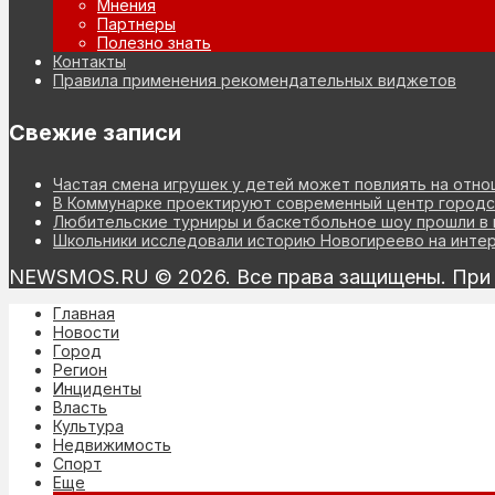
Мнения
Партнеры
Полезно знать
Контакты
Правила применения рекомендательных виджетов
Свежие записи
Частая смена игрушек у детей может повлиять на отн
В Коммунарке проектируют современный центр городск
Любительские турниры и баскетбольное шоу прошли в
Школьники исследовали историю Новогиреево на инте
NEWSMOS.RU © 2026. Все права защищены. При и
Главная
Новости
Город
Регион
Инциденты
Власть
Культура
Недвижимость
Спорт
Еще