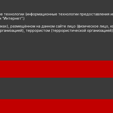
технологии (информационные технологии предоставления инф
 “Интернет”.)
вках), размещённом на данном сайте лицо (физическое лицо, 
рганизацией), террористом (террористической организацией)