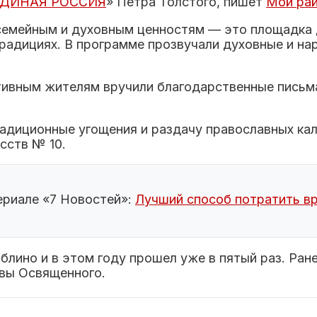
ЕДИНАЯ РОССИЯ
» Петра Толстого, пишет
Мой ра
семейным и духовным ценностям — это площадка д
традициях. В программе прозвучали духовные и на
радиционные угощения и раздачу православных ка
сств № 10.
ериале «7 Новостей»:
Лучший способ потратить вр
лино и в этом году прошел уже в пятый раз. Ран
ввы Освященного.