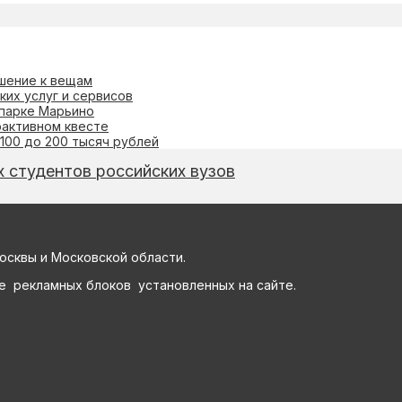
ошение к вещам
их услуг и сервисов
 парке Марьино
рактивном квесте
 100 до 200 тысяч рублей
 студентов российских вузов
осквы и Московской области.
е рекламных блоков установленных на сайте.