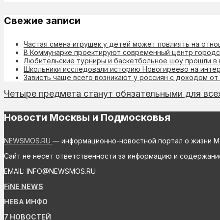
Свежие записи
Частая смена игрушек у детей может повлиять на отн
В Коммунарке проектируют современный центр городск
Любительские турниры и баскетбольное шоу прошли в
Школьники исследовали историю Новогиреево на инте
Зависть чаще всего возникают у россиян с доходом от
Четыре предмета станут обязательными для всех
Новости Москвы и Подмосковья
NEWSMOS.RU
— информационно-новостной портал о жизни М
Сайт не несет ответственности за информацию и содержани
EMAIL: INFO@NEWSMOS.RU
FiNE NEWS
НЕВА ИНФО
7 НОВОСТЕЙ