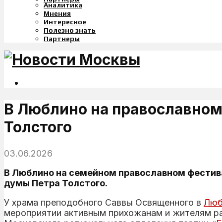
Аналитика
Мнения
Интересное
Полезно знать
Партнеры
В Люблино на православном
Толстого
03.06.2026
В Люблино на семейном православном фестив
думы Петра Толстого.
У храма преподобного Саввы Освященного в
Люб
мероприятии активным прихожанам и жителям ра