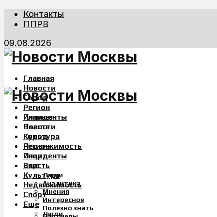
Контакты
ППРВ
09.08.2026
Главная
Новости
Город
Регион
Инциденты
Главная
Власть
Новости
Культура
Город
Недвижимость
Регион
Спорт
Инциденты
Еще
Власть
Культура
Люди
Аналитика
Недвижимость
Мнения
Спорт
Интересное
Еще
Полезно знать
Люди
Партнеры