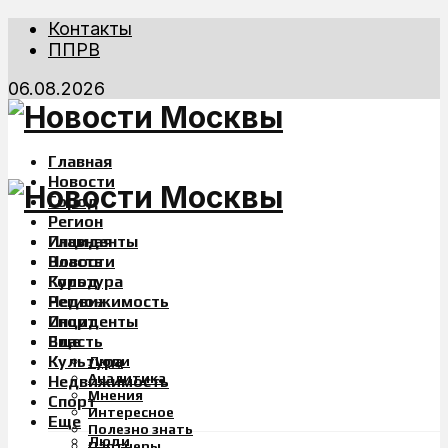
Контакты
ППРВ
06.08.2026
Главная
Новости
Город
Регион
Инциденты
Главная
Власть
Новости
Культура
Город
Недвижимость
Регион
Спорт
Инциденты
Еще
Власть
Культура
Люди
Аналитика
Недвижимость
Мнения
Спорт
Интересное
Еще
Полезно знать
Люди
Партнеры