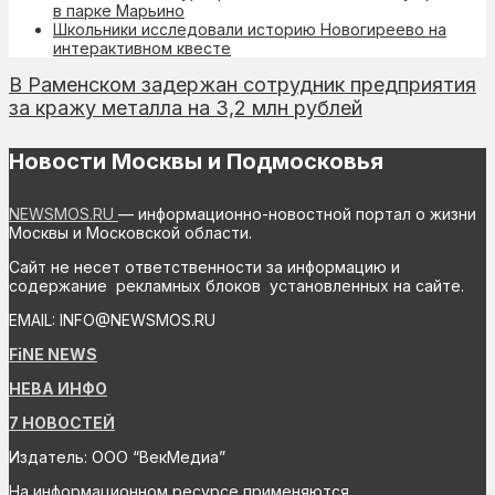
в парке Марьино
Школьники исследовали историю Новогиреево на
интерактивном квесте
В Раменском задержан сотрудник предприятия
за кражу металла на 3,2 млн рублей
Новости Москвы и Подмосковья
NEWSMOS.RU
— информационно-новостной портал о жизни
Москвы и Московской области.
Сайт не несет ответственности за информацию и
содержание рекламных блоков установленных на сайте.
EMAIL: INFO@NEWSMOS.RU
FiNE NEWS
НЕВА ИНФО
7 НОВОСТЕЙ
Издатель: ООО “ВекМедиа”
На информационном ресурсе применяются