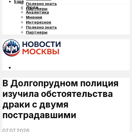
Еще
Полезно знать
Люди
Партнеры
Аналитика
Мнения
Интересное
Полезно знать
Партнеры
В Долгопрудном полиция
изучила обстоятельства
драки с двумя
пострадавшими
07.07.2026