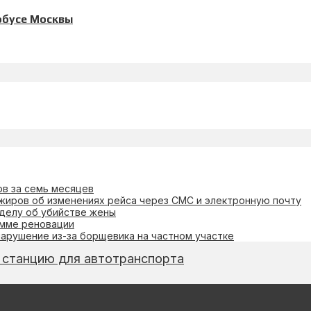
обусе Москвы
ов за семь месяцев
жиров об изменениях рейса через СМС и электронную почту
 делу об убийстве жены
амме реновации
арушение из-за борщевика на частном участке
 станцию для автотранспорта