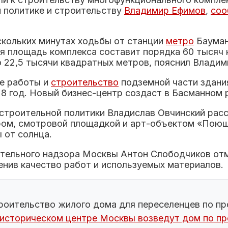
 политике и строительству
Владимир Ефимов
,
соо
скольких минутах ходьбы от станции
метро
Бауман
я площадь комплекса составит порядка 60 тысяч 
 22,5 тысячи квадратных метров, пояснил Владим
е работы и
строительство
подземной части здания
8 год. Новый бизнес-центр создаст в Басманном р
троительной политики Владислав Овчинский расск
ром, смотровой площадкой и арт-объектом «Поющ
 от солнца.
тельного надзора Москвы Антон Слободчиков отм
енив качество работ и используемых материалов.
оительство жилого дома для переселенцев по пр
 историческом центре Москвы возведут дом по п