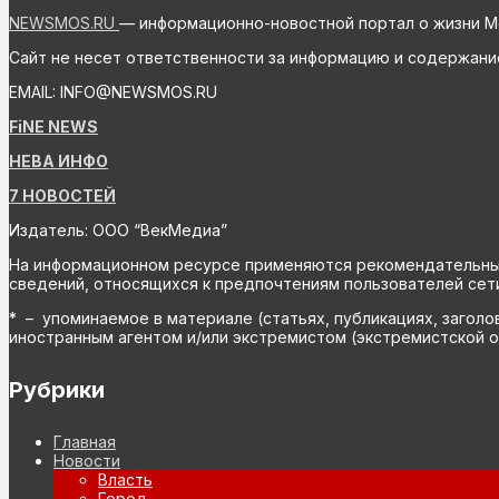
NEWSMOS.RU
— информационно-новостной портал о жизни М
Сайт не несет ответственности за информацию и содержани
EMAIL: INFO@NEWSMOS.RU
FiNE NEWS
НЕВА ИНФО
7 НОВОСТЕЙ
Издатель: ООО “ВекМедиа”
На информационном ресурсе применяются рекомендательные 
сведений, относящихся к предпочтениям пользователей сети
* – упоминаемое в материале (статьях, публикациях, заголо
иностранным агентом и/или экстремистом (экстремистской о
Рубрики
Главная
Новости
Власть
Город