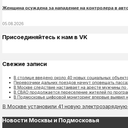
Женщина осуждена за нападение на контролера в авт
05.08.2026
Присоединяйтесь к нам в VK
Свежие записи
В столице введено около 40 новых социальных объект
Перевозчики дальних поездов начнут оповещать пасса
В Москве следствие настаивает на аресте мужчины по
В СВАО продолжается переселение жителей по прогр
В Подмосковье цифровой мониторинг впервые выявил н
В Москве установили 41 новую электрозарядную
Новости Москвы и Подмосковья