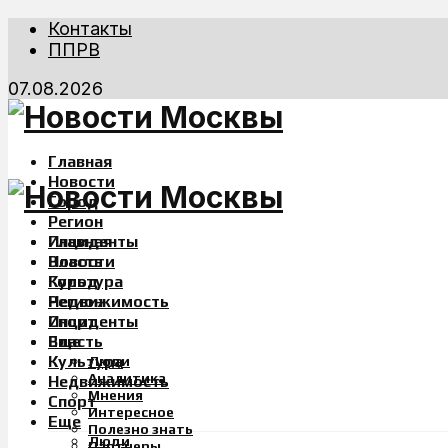
Контакты
ППРВ
07.08.2026
Главная
Новости
Город
Регион
Инциденты
Главная
Власть
Новости
Культура
Город
Недвижимость
Регион
Спорт
Инциденты
Еще
Власть
Культура
Люди
Аналитика
Недвижимость
Мнения
Спорт
Интересное
Еще
Полезно знать
Люди
Партнеры