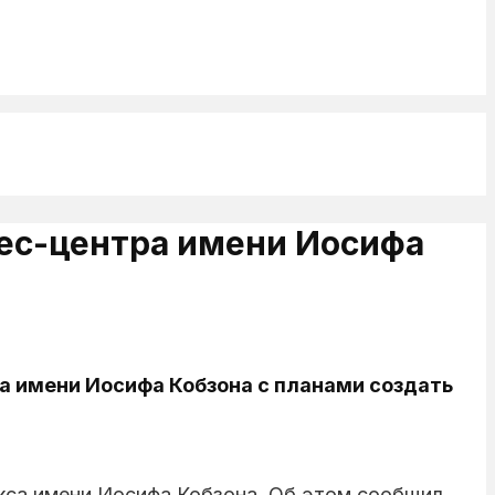
нес-центра имени Иосифа
а имени Иосифа Кобзона с планами создать
екса имени Иосифа Кобзона. Об этом сообщил