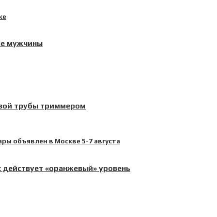
ве мужчины
овой трубы триммером
 действует «оранжевый» уровень