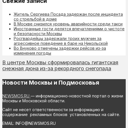
Свежие записи
Житель Сергиева Посада задержан после инцидента
со стрельбой в доме
В Москве снизился уровень аварийности среди такси
Иностранные гости делятся впечатлениями о чистоте
и безопасности Москвы
Росгвардейцы задержали троих мужчин за
агрессивное поведение в баре на Никольской
Во Внуково отмечены задержки рейсов из-за
изменения погоды
В центре Москвы сформировалась гигантская
снежная дюна из-за рекордного снегопада
Новости Москвы и Подмосковья
NEWSMOS.RU
— информационно-новостной портал о жизни
Москвы и Московской области.
Сайт не несет ответственности за информацию и
содержание рекламных блоков установленных на сайте.
EMAIL: INFO@NEWSMOS.RU