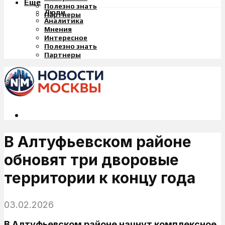
Еще
Полезно знать
Люди
Партнеры
Аналитика
Мнения
Интересное
Полезно знать
Партнеры
В Алтуфьевском районе
обновят три дворовые
территории к концу года
03.02.2026
В Алтуфьевском районе начнут комплексное