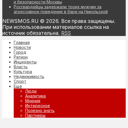
и безопасности Москвы
Росгвардейцы задержали троих мужчин за
агрессивное поведение в баре на Никольской
NEWSMOS.RU © 2026. Все права защищены.
При использовании материалов ссылка на
источник обязательна.
RSS
Главная
Новости
Город
Регион
Инциденты
Власть
Культура
Недвижимость
Спорт
Еще
Люди
Аналитика
Мнения
Интересное
Полезно знать
Партнеры