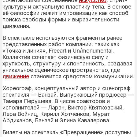
сочетающими современное
искусство
, стрит-
культуру и актуальную пластику тела. В основе
её философии лежит импровизация как способ
поиска свободы формы и выразительности
движения.
В спектакле используются фрагменты ранее
представленных работ компании, таких как
«Точка и линия», Freeart и Un/monumental.
Коллектив сочетает физическую силу и
хрупкость, структуру и спонтанность, создавая
уникальное сценическое пространство, где
движение
становится средством коммуникации.
Хореограф, концептуальный автор и сценограф
спектакля — Банзай. Выпускающий продюсер —
Тамара Перушева. В числе соавторов и
исполнителей — Ларан, Виктор Квятковский,
Лера Войниц, Кирилл Хотченков, Мурат
Абдиханов, Банзай и Элина Кавалерова.
Билеты на спектакль «Превращение» доступны