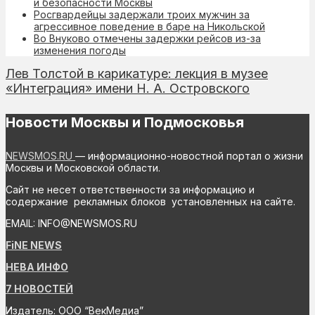
и безопасности Москвы
Росгвардейцы задержали троих мужчин за
агрессивное поведение в баре на Никольской
Во Внуково отмечены задержки рейсов из-за
изменения погоды
Лев Толстой в карикатуре: лекция в музее
«Интеграция» имени Н. А. Островского
Новости Москвы и Подмосковья
NEWSMOS.RU
— информационно-новостной портал о жизни
Москвы и Московской области.
Сайт не несет ответственности за информацию и
содержание рекламных блоков установленных на сайте.
EMAIL: INFO@NEWSMOS.RU
FiNE NEWS
НЕВА ИНФО
7 НОВОСТЕЙ
Издатель: ООО “ВекМедиа”