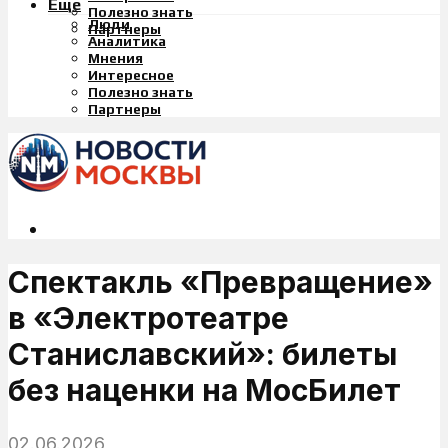
Еще
Полезно знать
Люди
Партнеры
Аналитика
Мнения
Интересное
Полезно знать
Партнеры
Спектакль «Превращение»
в «Электротеатре
Станиславский»: билеты
без наценки на МосБилет
02.06.2026