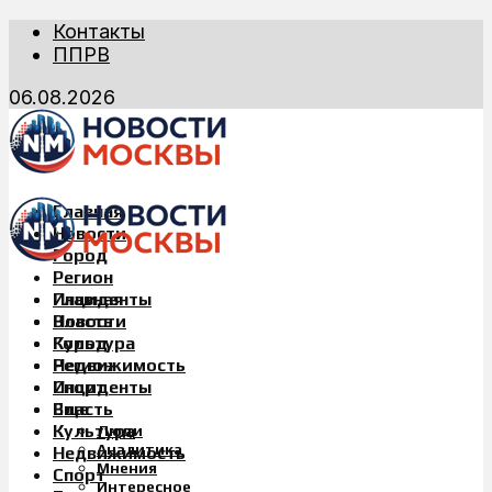
Контакты
ППРВ
06.08.2026
Главная
Новости
Город
Регион
Инциденты
Главная
Власть
Новости
Культура
Город
Недвижимость
Регион
Спорт
Инциденты
Еще
Власть
Культура
Люди
Аналитика
Недвижимость
Мнения
Спорт
Интересное