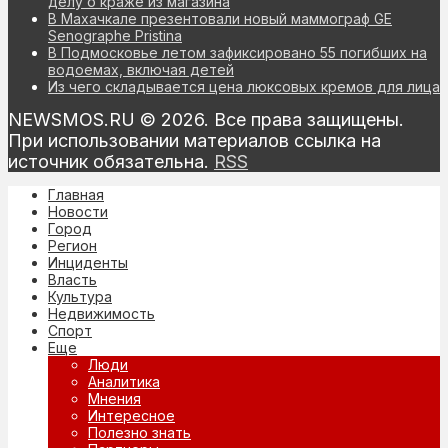
делу о краже из магазина
В Махачкале презентовали новый маммограф GE
Senographe Pristina
В Подмосковье летом зафиксировано 55 погибших на
водоемах, включая детей
Из чего складывается цена люксовых кремов для лица
NEWSMOS.RU © 2026. Все права защищены.
При использовании материалов ссылка на
источник обязательна.
RSS
Главная
Новости
Город
Регион
Инциденты
Власть
Культура
Недвижимость
Спорт
Еще
Люди
Аналитика
Мнения
Интересное
Полезно знать