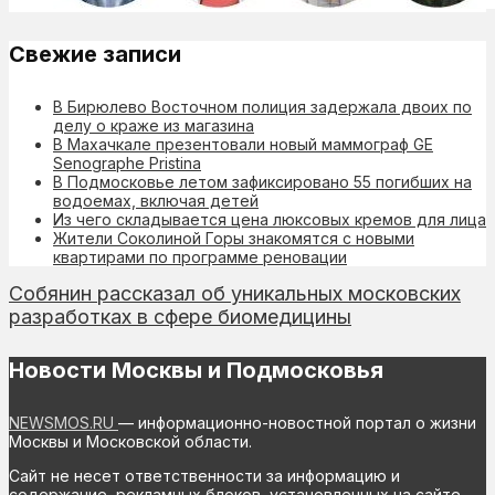
Свежие записи
В Бирюлево Восточном полиция задержала двоих по
делу о краже из магазина
В Махачкале презентовали новый маммограф GE
Senographe Pristina
В Подмосковье летом зафиксировано 55 погибших на
водоемах, включая детей
Из чего складывается цена люксовых кремов для лица
Жители Соколиной Горы знакомятся с новыми
квартирами по программе реновации
Собянин рассказал об уникальных московских
разработках в сфере биомедицины
Новости Москвы и Подмосковья
NEWSMOS.RU
— информационно-новостной портал о жизни
Москвы и Московской области.
Сайт не несет ответственности за информацию и
содержание рекламных блоков установленных на сайте.