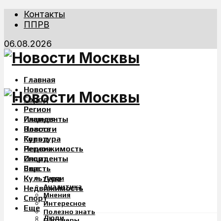
Контакты
ППРВ
06.08.2026
Главная
Новости
Город
Регион
Инциденты
Главная
Власть
Новости
Культура
Город
Недвижимость
Регион
Спорт
Инциденты
Еще
Власть
Культура
Люди
Аналитика
Недвижимость
Мнения
Спорт
Интересное
Еще
Полезно знать
Люди
Партнеры