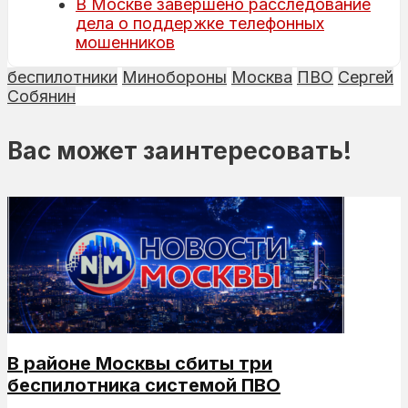
В Москве завершено расследование
дела о поддержке телефонных
мошенников
беспилотники
Минобороны
Москва
ПВО
Сергей
Собянин
Вас может заинтересовать!
В районе Москвы сбиты три
беспилотника системой ПВО