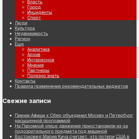
Власть
Город
Инциденты
Спорт
Люди
Культура
Недвижимость
Регион
Еще
Аналитика
Архив
Интересное
Мнения
Партнеры
Полезно знать
Контакты
Правила применения рекомендательных виджетов
Свежие записи
Пикник Афиши х Сбер объединил Москву и Петербург
насыщенной программой
На Паромной улице движение приостановили из-за
подозрительного предмета под машиной
Востоковед Мария Кича считает, что потери США в