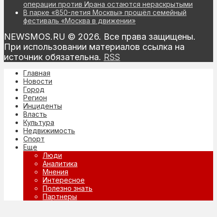
операции против Ирана остаются нераскрытыми
В парке «850-летия Москвы» прошёл семейный
фестиваль «Москва в движении»
NEWSMOS.RU © 2026. Все права защищены.
При использовании материалов ссылка на
источник обязательна.
RSS
Главная
Новости
Город
Регион
Инциденты
Власть
Культура
Недвижимость
Спорт
Еще
Люди
Аналитика
Мнения
Интересное
Полезно знать
Партнеры