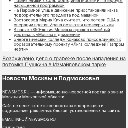
Пикник Афиши х Сбер объединил Москву и Петербург
насыщенной программой
На Паромной улице движение приостановили из-за
подозрительного предмета под машиной
Востоковед Мария Кича считает, что потери США в
операции против Ирана остаются нераскрытыми
В парке «850-летия Москвы» прошёл семейный
фестиваль «Москва в движении»
Энергетический колледж Конаково присоединился к
образовательному проекту «Лига колледжей Газпром
нефти»
Возбуждено дело о грабеже после нападения на
потомка Пушкина в Измайловском парке
Новости Москвы и Подмосковья
NEWSMOS.RU
— информационно-новостной портал о жизни
Москвы и Московской области.
Сайт не несет ответственности за информацию и
содержание рекламных блоков установленных на сайте.
EMAIL: INFO@NEWSMOS.RU