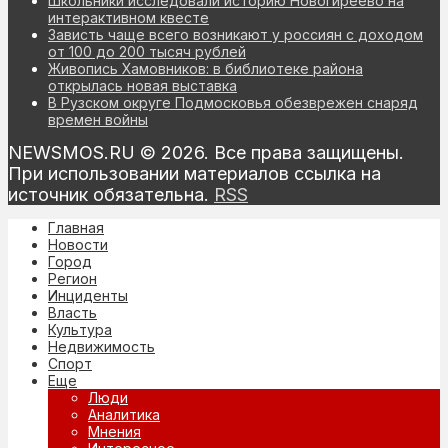
Школьники исследовали историю Новогиреево на
интерактивном квесте
Зависть чаще всего возникают у россиян с доходом
от 100 до 200 тысяч рублей
Живопись Хамовников: в библиотеке района
открылась новая выставка
В Рузском округе Подмосковья обезврежен снаряд
времен войны
NEWSMOS.RU © 2026. Все права защищены.
При использовании материалов ссылка на
источник обязательна.
RSS
Главная
Новости
Город
Регион
Инциденты
Власть
Культура
Недвижимость
Спорт
Еще
Люди
Аналитика
Мнения