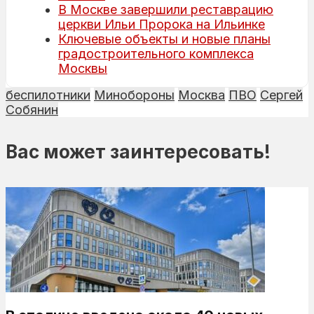
В Москве завершили реставрацию
церкви Ильи Пророка на Ильинке
Ключевые объекты и новые планы
градостроительного комплекса
Москвы
беспилотники
Минобороны
Москва
ПВО
Сергей
Собянин
Вас может заинтересовать!