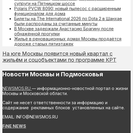
супруги на Пятницком шоссе
Polaris PVCW 8090: новый пылесос с расширенным
функционалом для дома
Билеты на The International 2026 по Dota 2 в Шанхае
были распроданы за считанные минуты
В Москве задержали Анастасию Брагину после
обнажённой прогулки
Жильё в реновационных домах Москвы продаётся
дороже старых пятиэтажек
На юге Москвы появится новый квартал с
жильём и соцобъектами по программе КРТ
Новости Москвы и Подмосковья
NEWSMOS.RU
— информационно-новостной портал о жизни
Москвы и Московской области.
Сайт не несет ответственности за информацию и
содержание рекламных блоков установленных на сайте.
EMAIL: INFO@NEWSMOS.RU
FiNE NEWS