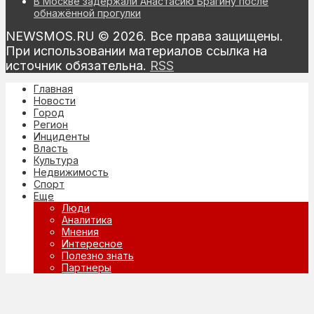
В Москве задержали Анастасию Брагину после
обнажённой прогулки
NEWSMOS.RU © 2026. Все права защищены.
При использовании материалов ссылка на
источник обязательна.
RSS
Главная
Новости
Город
Регион
Инциденты
Власть
Культура
Недвижимость
Спорт
Еще
Люди
Аналитика
Мнения
Интересное
Полезно знать
Партнеры