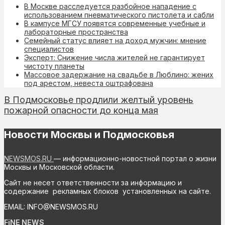
В Москве расследуется разбойное нападение с
использованием пневматического пистолета и сабли
В кампусе МГСУ появятся современные учебные и
лабораторные пространства
Семейный статус влияет на доход мужчин: мнение
специалистов
Эксперт: Снижение числа жителей не гарантирует
чистоту планеты
Массовое задержание на свадьбе в Люблино: жених
под арестом, невеста оштрафована
В Подмосковье продлили желтый уровень
пожарной опасности до конца мая
Новости Москвы и Подмосковья
NEWSMOS.RU
— информационно-новостной портал о жизни
Москвы и Московской области.
Сайт не несет ответственности за информацию и
содержание рекламных блоков установленных на сайте.
EMAIL: INFO@NEWSMOS.RU
FiNE NEWS