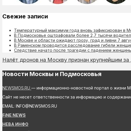
Свежие записи
Температурный максимум года вновь зафиксирован в М
В Подмосковье оштрафовали более 2,7 тысячи водител
В Москве и области ожидают грозу, град и ливни 7 авгу
В Раменском проводится расследование гибели женщин
Следствие начато после трагедии с падением женщины 
Налёт дронов на Москву признан крупнейшим за 
Новости Москвы и Подмосковья
NEWSMOS.RU
— информационно-новостной портал о жизни М
Сайт не несет ответственности за информацию и содержани
EMAIL: INFO@NEWSMOS.RU
FiNE NEWS
НЕВА ИНФО