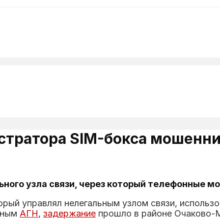
тратора SIM-бокса мошенни
ного узла связи, через который телефонные мо
торый управлял нелегальным узлом связи, испол
нным
АГН
,
задержание
прошло в районе Очаково-