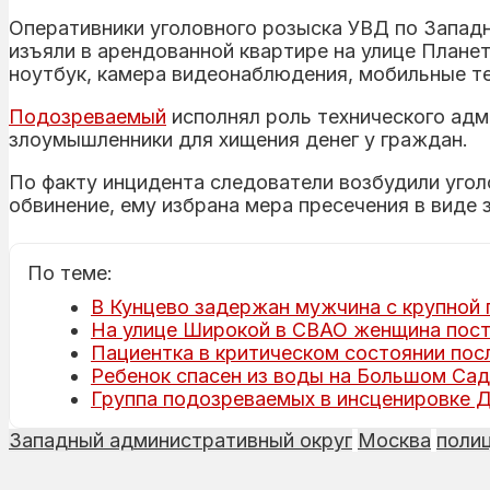
Оперативники уголовного розыска УВД по Запад
изъяли в арендованной квартире на улице Плане
ноутбук, камера видеонаблюдения, мобильные те
Подозреваемый
исполнял роль технического адм
злоумышленники для хищения денег у граждан.
По факту инцидента следователи возбудили угол
обвинение, ему избрана мера пресечения в виде 
По теме:
В Кунцево задержан мужчина с крупной
На улице Широкой в СВАО женщина пост
Пациентка в критическом состоянии пос
Ребенок спасен из воды на Большом Са
Группа подозреваемых в инсценировке Д
Западный административный округ
Москва
поли