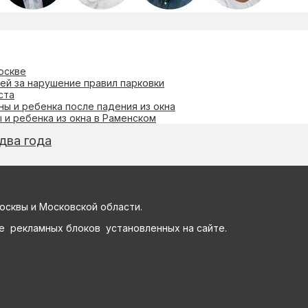
оскве
ей за нарушение правил парковки
ста
ы и ребенка после падения из окна
и ребенка из окна в Раменском
два года
осквы и Московской области.
е рекламных блоков установленных на сайте.