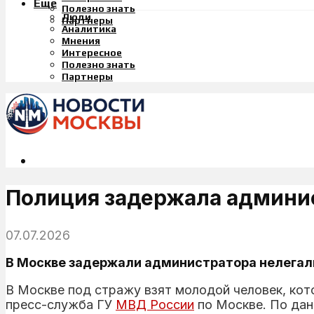
Еще
Полезно знать
Люди
Партнеры
Аналитика
Мнения
Интересное
Полезно знать
Партнеры
Полиция задержала админис
07.07.2026
В Москве задержали администратора нелегаль
В Москве под стражу взят молодой человек, ко
пресс-служба ГУ
МВД России
по Москве. По да