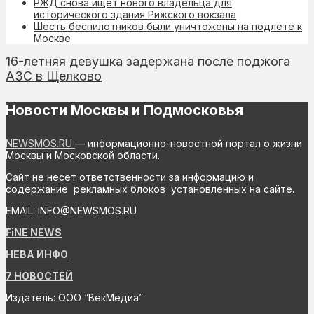
РЖД снова ищет нового владельца для
исторического здания Рижского вокзала
Шесть беспилотников были уничтожены на подлёте к
Москве
16-летняя девушка задержана после поджога
АЗС в Щелково
Новости Москвы и Подмосковья
NEWSMOS.RU
— информационно-новостной портал о жизни
Москвы и Московской области.
Сайт не несет ответственности за информацию и
содержание рекламных блоков установленных на сайте.
EMAIL: INFO@NEWSMOS.RU
FiNE NEWS
НЕВА ИНФО
7 НОВОСТЕЙ
Издатель: ООО “ВекМедиа”