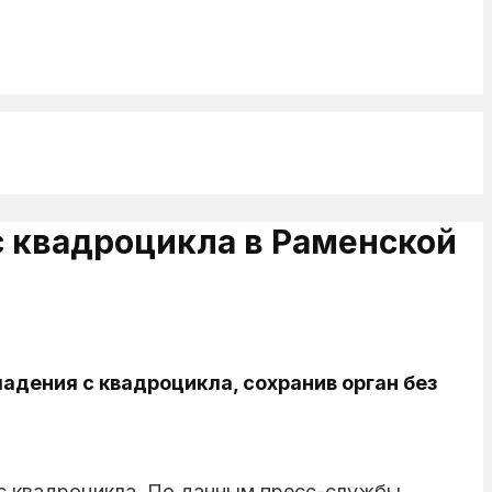
с квадроцикла в Раменской
адения с квадроцикла, сохранив орган без
с квадроцикла. По данным пресс-службы