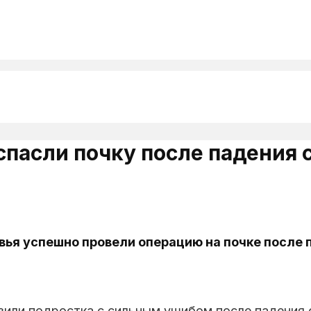
спасли почку после падения 
ья успешно провели операцию на почке после п
вили подростка с сильным ушибом после падения 