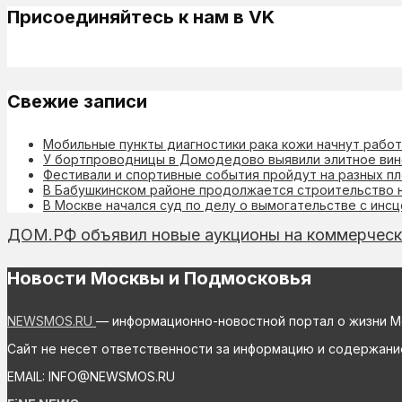
Присоединяйтесь к нам в VK
Свежие записи
Мобильные пункты диагностики рака кожи начнут работ
У бортпроводницы в Домодедово выявили элитное вино
Фестивали и спортивные события пройдут на разных п
В Бабушкинском районе продолжается строительство н
В Москве начался суд по делу о вымогательстве с инс
ДОМ.РФ объявил новые аукционы на коммерчес
Новости Москвы и Подмосковья
NEWSMOS.RU
— информационно-новостной портал о жизни М
Сайт не несет ответственности за информацию и содержани
EMAIL: INFO@NEWSMOS.RU