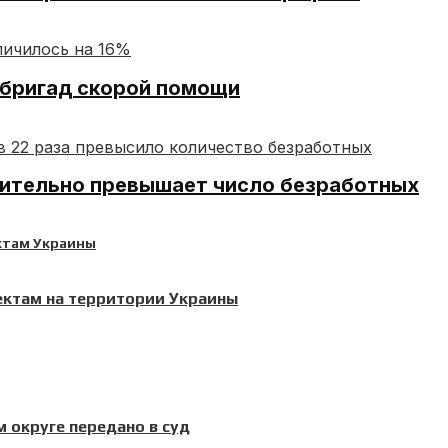
 бригад скорой помощи
чительно превышает число безработных
ектам на территории Украины
 округе передано в суд