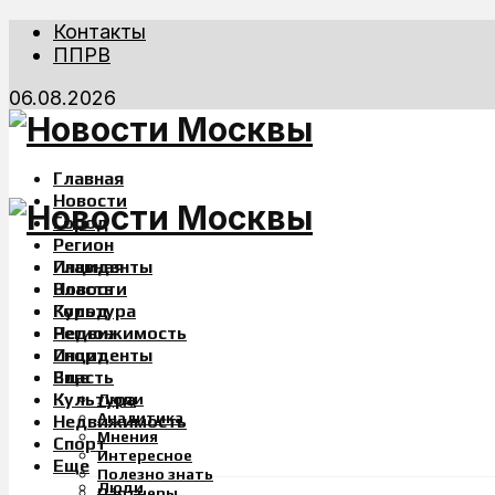
Контакты
ППРВ
06.08.2026
Главная
Новости
Город
Регион
Инциденты
Главная
Власть
Новости
Культура
Город
Недвижимость
Регион
Спорт
Инциденты
Еще
Власть
Культура
Люди
Аналитика
Недвижимость
Мнения
Спорт
Интересное
Еще
Полезно знать
Люди
Партнеры