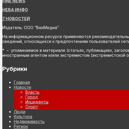
FiNE NEWS
НЕВА ИНФО
7 НОВОСТЕЙ
Издатель: ООО “ВекМедиа”
На информационном ресурсе применяются рекомендательные 
сведений, относящихся к предпочтениям пользователей сети
* – упоминаемое в материале (статьях, публикациях, заголо
иностранным агентом и/или экстремистом (экстремистской о
Рубрики
Главная
Новости
Власть
Город
Инциденты
Спорт
Люди
Культура
Недвижимость
Регион