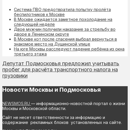
Система ПВО предотвратила попытку пролёта
беспилотников к Москве
В Москве ожидается заметное похолодание на
следующей неделе
Двое мужчин получили наказание за стрельбу во
дворе в Ленинском округе
В Москве кот после спасения выбрал вернуться в
знакомое место на Душинской улице
На юге Москвы расследуют падение ребёнка из окна
третьего этажа
Депутат Подмосковья предложил учитывать
пробег для расчёта транспортного налога на
грузовики
Новости Москвы и Подмосковья
NEWSMOS.RU
— информационно-новостной портал о жизни
Москвы и Московской области.
Сайт не несет ответственности за информацию и
содержание рекламных блоков установленных на сайте.