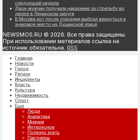
следующей неделе
Двое мужчин получили наказание за стрельбу во
дворе в Ленинском округе
В Москве кот после спасения выбрал вернуться в
знакомое место на Душинской улице
NEWSMOS.RU © 2026. Все права защищены.
При использовании материалов ссылка на
источник обязательна.
RSS
Главная
Новости
Город
Регион
Инциденты
Власть
Культура
Недвижимость
Спорт
Еще
Люди
Аналитика
Мнения
Интересное
Полезно знать
Партнеры