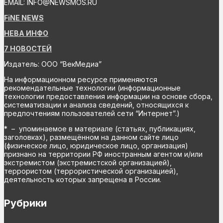
EMAIL: INFO@NEWSMOS.RU
FiNE NEWS
НЕВА ИНФО
7 НОВОСТЕЙ
Издатель: ООО “ВекМедиа”
На информационном ресурсе применяются
рекомендательные технологии (информационные
технологии предоставления информации на основе сбора,
систематизации и анализа сведений, относящихся к
предпочтениям пользователей сети “Интернет”.)
* – упоминаемое в материале (статьях, публикациях,
заголовках), размещённом на данном сайте лицо
(физическое лицо, юридическое лицо, организация)
признано на территории РФ иностранным агентом и/или
экстремистом (экстремистской организацией),
террористом (террористической организацией),
деятельность которых запрещена в России.
Рубрики