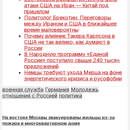
атаки США на Иран — Китай под
прицелом
Политолог Брекотин: Переговоры
между Ираном и США в ближайшее
время маловероятны
Почему влияние Такера Карлсона в
США не так велико, как думают в
России
В Народную программу «Единой
России» поступило свыше 240 тысяч
предложений
Немцы требуют ухода Мерца на фоне
энергетического кризиса и русофобии
военная служба
Германия
Молодежь
отношения с Россией
политика
На востоке Москвы эвакуированы жильцы из-за
пожара в многоквартирном доме