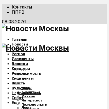
Контакты
ППРВ
08.08.2026
Главная
Новости
Город
Регион
Инциденты
Главная
Власть
Новости
Культура
Город
Недвижимость
Регион
Спорт
Инциденты
Еще
Власть
Культура
Люди
Аналитика
Недвижимость
Мнения
Спорт
Интересное
Еще
Полезно знать
Люди
Партнеры