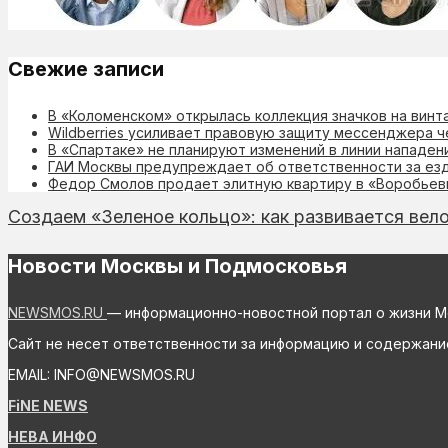
Свежие записи
В «Коломенском» открылась коллекция значков на вин
Wildberries усиливает правовую защиту мессенджера 
В «Спартаке» не планируют изменений в линии нападени
ГАИ Москвы предупреждает об ответственности за езд
Федор Смолов продает элитную квартиру в «Воробьевы
Создаем «Зеленое кольцо»: как развивается вел
Новости Москвы и Подмосковья
NEWSMOS.RU
— информационно-новостной портал о жизни М
Сайт не несет ответственности за информацию и содержани
EMAIL: INFO@NEWSMOS.RU
FiNE NEWS
НЕВА ИНФО