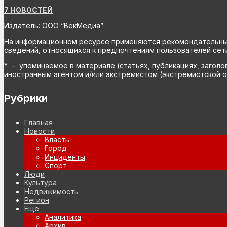
7 НОВОСТЕЙ
Издатель: ООО “ВекМедиа”
На информационном ресурсе применяются рекомендательные 
сведений, относящихся к предпочтениям пользователей сети
* – упоминаемое в материале (статьях, публикациях, заголо
иностранным агентом и/или экстремистом (экстремистской о
Рубрики
Главная
Новости
Власть
Город
Инциденты
Спорт
Люди
Культура
Недвижимость
Регион
Еще
Аналитика
Архив