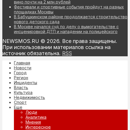
вино почти на 2 млн рублей
Фестивали и спортивные события пройдут на разных
площадках Москвы
В Бабушкинском районе продолжается строительство
нового детского сада
В Москве начался суд по делу о вымогательстве с
инсценировкой ДТП и нападении на полицейского
NEWSMOS.RU © 2026. Все права защищены.
При использовании материалов ссылка на
источник обязательна.
RSS
Главная
Новости
Город
Регион
Инциденты
Власть
Культура
Недвижимость
Спорт
Еще
Люди
Аналитика
Мнения
Интересное