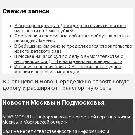
Свежие записи
У бортпроводницы в Домодедово выявили элитное
вино почти на 2 млн рублей
Фестивали и спортивные события пройдут на разных
площадках Москвы
В Бабушкинском районе продолжается строительство
нового детского сада
В Москве начался суд по делу о вымогательстве с
инсценировкой ДТП и нападении на полицейского
История спасения бойца СВО: выжил после удара
молнии и встречи с медведем
В Солнцево и Ново-Переделкино строят новую
дорогу и расширяют транспортную сеть
Новости Москвы и Подмосковья
NEWSMOS.RU
— информационно-новостной портал о жизни
Москвы и Московской области.
Сайт не несет ответственности за информацию и