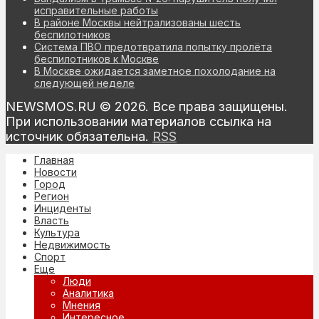
исправительные работы
В районе Москвы нейтрализованы шесть
беспилотников
Система ПВО предотвратила попытку пролёта
беспилотников к Москве
В Москве ожидается заметное похолодание на
следующей неделе
NEWSMOS.RU © 2026. Все права защищены.
При использовании материалов ссылка на
источник обязательна.
RSS
Главная
Новости
Город
Регион
Инциденты
Власть
Культура
Недвижимость
Спорт
Еще
Люди
Аналитика
Мнения
Интересное