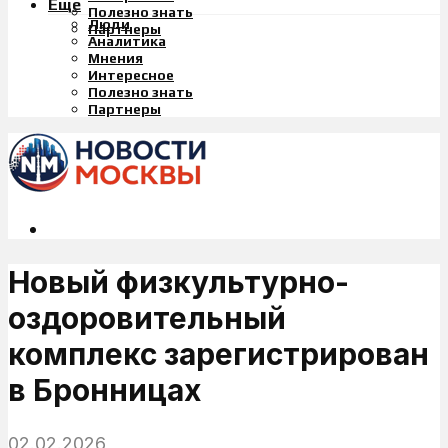
Еще
Полезно знать
Люди
Партнеры
Аналитика
Мнения
Интересное
Полезно знать
Партнеры
Новый физкультурно-
оздоровительный
комплекс зарегистрирован
в Бронницах
02.02.2026