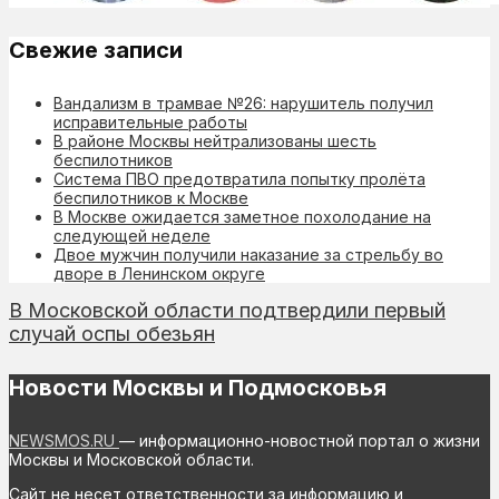
Свежие записи
Вандализм в трамвае №26: нарушитель получил
исправительные работы
В районе Москвы нейтрализованы шесть
беспилотников
Система ПВО предотвратила попытку пролёта
беспилотников к Москве
В Москве ожидается заметное похолодание на
следующей неделе
Двое мужчин получили наказание за стрельбу во
дворе в Ленинском округе
В Московской области подтвердили первый
случай оспы обезьян
Новости Москвы и Подмосковья
NEWSMOS.RU
— информационно-новостной портал о жизни
Москвы и Московской области.
Сайт не несет ответственности за информацию и