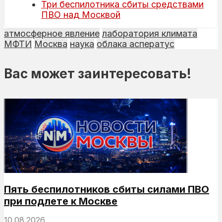
Три беспилотника сбиты средствами
ПВО над Москвой
атмосферное явление
лаборатория климата
МФТИ
Москва
наука
облака асператус
Вас может заинтересовать!
Пять беспилотников сбиты силами ПВО
при подлете к Москве
10.08.2026