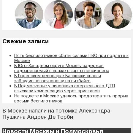
Свежие записи
Пять беспилотников сбиты силами ПВО при подлете к
Москве
В Юго-Западном округе Москвы задержан
подозреваемый в краже с карты пенсионера
В Горенском лесопарке Балашихи спасли
заблудившегося юношу на питбайке
В Подмосковье у виновника смертельного ДТП
взыскали компенсацию через приставов
На подлёте к Москве удалось предотвратить прорыв
восьми беспилотников
В Москве напали на потомка Александра
Пушкина Андрея Де Торби
Новости Москвы и Подмосковья