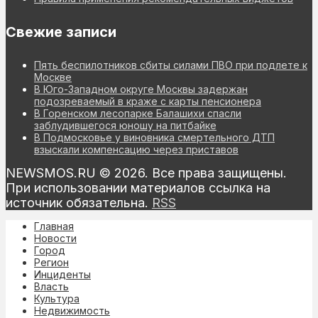
Свежие записи
Пять беспилотников сбиты силами ПВО при подлете к
Москве
В Юго-Западном округе Москвы задержан
подозреваемый в краже с карты пенсионера
В Горенском лесопарке Балашихи спасли
заблудившегося юношу на питбайке
В Подмосковье у виновника смертельного ДТП
взыскали компенсацию через приставов
NEWSMOS.RU © 2026. Все права защищены.
При использовании материалов ссылка на
источник обязательна.
RSS
Главная
Новости
Город
Регион
Инциденты
Власть
Культура
Недвижимость