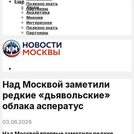
Еще
Полезно знать
Люди
Партнеры
Аналитика
Мнения
Интересное
Полезно знать
Партнеры
Над Москвой заметили
редкие «дьявольские»
облака асператус
03.06.2026
Над Москвой впервые заметили редкие