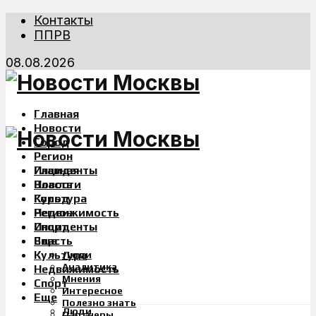
Контакты
ППРВ
08.08.2026
Главная
Новости
Город
Регион
Инциденты
Главная
Власть
Новости
Культура
Город
Недвижимость
Регион
Спорт
Инциденты
Еще
Власть
Культура
Люди
Аналитика
Недвижимость
Мнения
Спорт
Интересное
Еще
Полезно знать
Люди
Партнеры