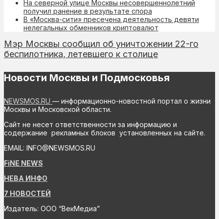
На северной улице Москвы несовершеннолетний
получил ранение в результате спора
В «Москва-сити» пресечена деятельность девяти
нелегальных обменников криптовалют
Мэр Москвы сообщил об уничтожении 22-го
беспилотника, летевшего к столице
Новости Москвы и Подмосковья
NEWSMOS.RU
— информационно-новостной портал о жизни
Москвы и Московской области.
Сайт не несет ответственности за информацию и
содержание рекламных блоков установленных на сайте.
EMAIL: INFO@NEWSMOS.RU
FiNE NEWS
НЕВА ИНФО
7 НОВОСТЕЙ
Издатель: ООО “ВекМедиа”