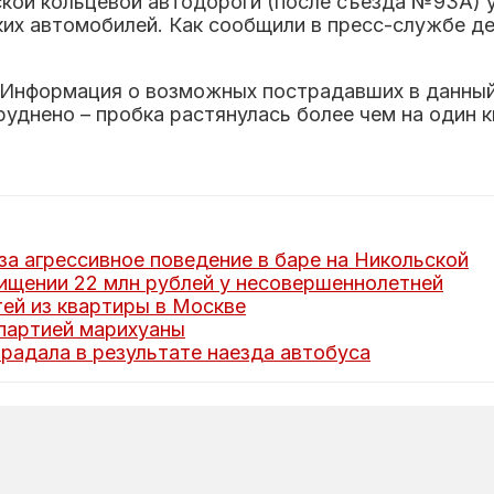
ской кольцевой автодороги (после съезда №93А)
ких автомобилей. Как сообщили в пресс-службе д
 Информация о возможных пострадавших в данный
руднено – пробка растянулась более чем на один 
а агрессивное поведение в баре на Никольской
ищении 22 млн рублей у несовершеннолетней
ей из квартиры в Москве
 партией марихуаны
радала в результате наезда автобуса