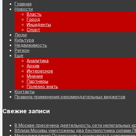
Главная
Новости
Власть
Город
Инциденты
Спорт
Люди
Культура
Недвижимость
Регион
Еще
Аналитика
Архив
Интересное
Мнения
Партнеры
Полезно знать
Контакты
Правила применения рекомендательных виджетов
Свежие записи
В Москве пресечена деятельность сети нелегальных к
Вблизи Москвы уничтожены два беспилотника силами 
Медучреждения Подмосковья оснащаются современны