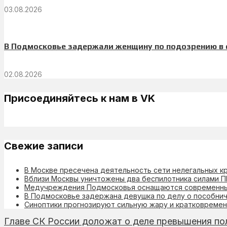
03.08.2026
В Подмосковье задержали женщину по подозрению в 
02.08.2026
Присоединяйтесь к нам в VK
Свежие записи
В Москве пресечена деятельность сети нелегальных к
Вблизи Москвы уничтожены два беспилотника силами 
Медучреждения Подмосковья оснащаются современны
В Подмосковье задержана девушка по делу о пособни
Синоптики прогнозируют сильную жару и кратковреме
Главе СК России доложат о деле превышения по