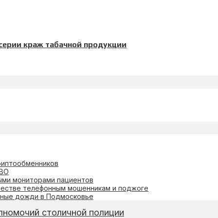
серии краж табачной продукции
риптообменников
ПВО
ми мониторами пациентов
честве телефонным мошенникам и поджоге
нные дожди в Подмосковье
лномочий столичной полиции