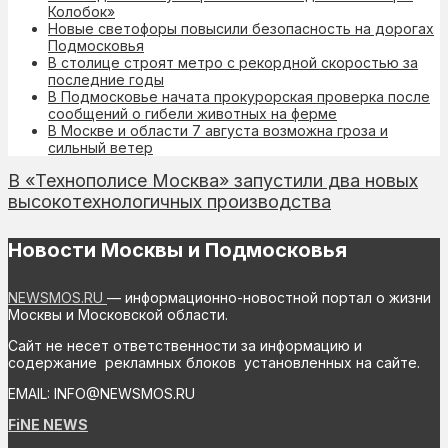
Колобок»
Новые светофоры повысили безопасность на дорогах
Подмосковья
В столице строят метро с рекордной скоростью за
последние годы
В Подмосковье начата прокурорская проверка после
сообщений о гибели животных на ферме
В Москве и области 7 августа возможна гроза и
сильный ветер
В «Технополисе Москва» запустили два новых
высокотехнологичных производства
Новости Москвы и Подмосковья
NEWSMOS.RU
— информационно-новостной портал о жизни
Москвы и Московской области.
Сайт не несет ответственности за информацию и
содержание рекламных блоков установленных на сайте.
EMAIL: INFO@NEWSMOS.RU
FiNE NEWS