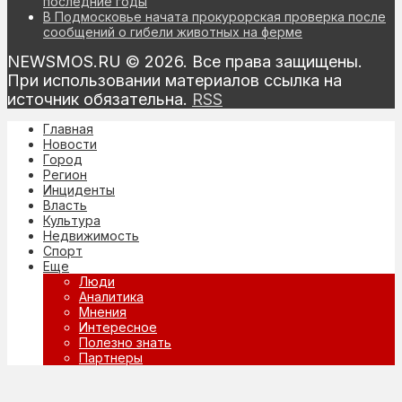
последние годы
В Подмосковье начата прокурорская проверка после
сообщений о гибели животных на ферме
NEWSMOS.RU © 2026. Все права защищены.
При использовании материалов ссылка на
источник обязательна.
RSS
Главная
Новости
Город
Регион
Инциденты
Власть
Культура
Недвижимость
Спорт
Еще
Люди
Аналитика
Мнения
Интересное
Полезно знать
Партнеры