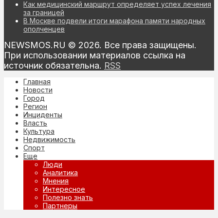
Как медицинский маршрут определяет успех лечения
за границей
В Москве подвели итоги марафона памяти народных
ополченцев
NEWSMOS.RU © 2026. Все права защищены.
При использовании материалов ссылка на
источник обязательна.
RSS
Главная
Новости
Город
Регион
Инциденты
Власть
Культура
Недвижимость
Спорт
Еще
Люди
Аналитика
Мнения
Интересное
Полезно знать
Партнеры