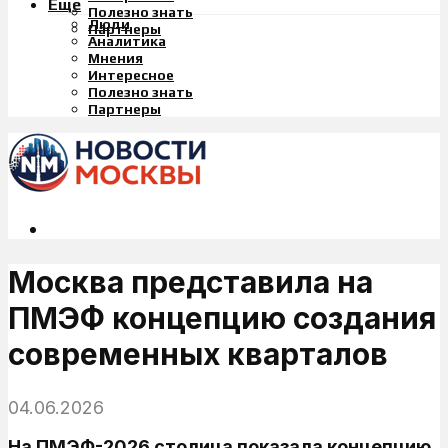
Еще
Полезно знать
Люди
Партнеры
Аналитика
Мнения
Интересное
Полезно знать
Партнеры
Москва представила на
ПМЭФ концепцию создания
современных кварталов
04.06.2026
На ПМЭФ-2026 столица показала концепцию