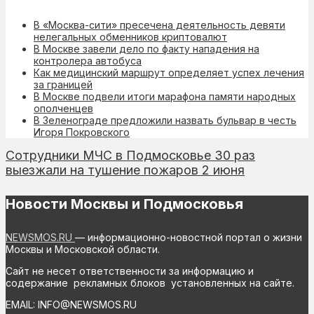
В «Москва-сити» пресечена деятельность девяти
нелегальных обменников криптовалют
В Москве завели дело по факту нападения на
контролера автобуса
Как медицинский маршрут определяет успех лечения
за границей
В Москве подвели итоги марафона памяти народных
ополченцев
В Зеленограде предложили назвать бульвар в честь
Игоря Покровского
Сотрудники МЧС в Подмосковье 30 раз
выезжали на тушение пожаров 2 июня
Новости Москвы и Подмосковья
NEWSMOS.RU
— информационно-новостной портал о жизни
Москвы и Московской области.
Сайт не несет ответственности за информацию и
содержание рекламных блоков установленных на сайте.
EMAIL: INFO@NEWSMOS.RU