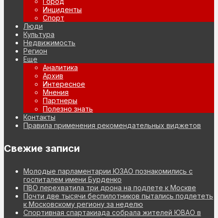
Город
Инциденты
Спорт
Люди
Культура
Недвижимость
Регион
Еще
Аналитика
Архив
Интересное
Мнения
Партнеры
Полезно знать
Контакты
Правила применения рекомендательных виджетов
Свежие записи
Молодые парламентарии ЮЗАО познакомились с
госпиталем имени Бурденко
ПВО перехватила три дрона на подлете к Москве
Почти две тысячи беспилотников пытались подлететь
к Московскому региону за неделю
Спортивная спартакиада собрала жителей ЮВАО в