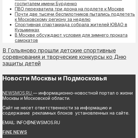
госпиталем имени Бурденко
ПВО перехватила три дрона на подлете к Москве
Почти две тысячи беспилотников пытались подлететь
к Московскому региону за неделю
Спортивная спартакиада собрала жителей ЮВАО в
Кузьминках
В Москве обсуждают условия для зимнего проката
самокатов
В Гольяново прошли детские спортивные
соревнования и творческие конкурсы ко Дню
защиты детей
Новости Москвы и Подмосковья
NEWSMOS.RU
— информационно-новостной портал о жизни
Москвы и Московской области.
Сайт не несет ответственности за информацию и
содержание рекламных блоков установленных на сайте.
EMAIL: INFO@NEWSMOS.RU
FiNE NEWS