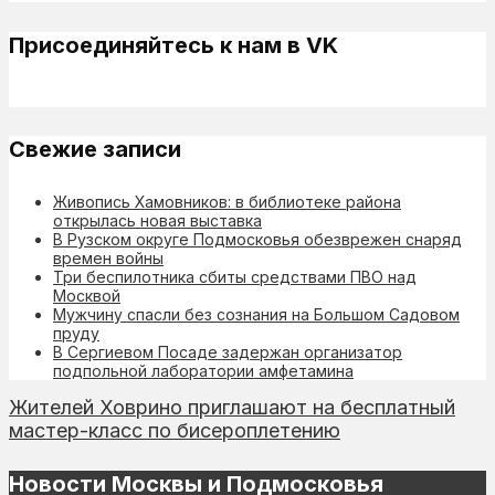
Присоединяйтесь к нам в VK
Свежие записи
Живопись Хамовников: в библиотеке района
открылась новая выставка
В Рузском округе Подмосковья обезврежен снаряд
времен войны
Три беспилотника сбиты средствами ПВО над
Москвой
Мужчину спасли без сознания на Большом Садовом
пруду
В Сергиевом Посаде задержан организатор
подпольной лаборатории амфетамина
Жителей Ховрино приглашают на бесплатный
мастер-класс по бисероплетению
Новости Москвы и Подмосковья