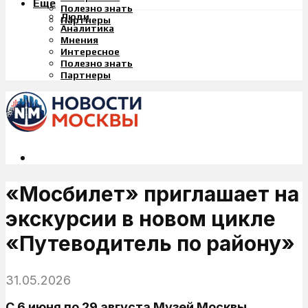
Еще
Полезно знать
Люди
Партнеры
Аналитика
Мнения
Интересное
Полезно знать
Партнеры
«Мосбилет» приглашает на
экскурсии в новом цикле
«Путеводитель по району»
31.05.2026
С 6 июня по 29 августа Музей Москвы