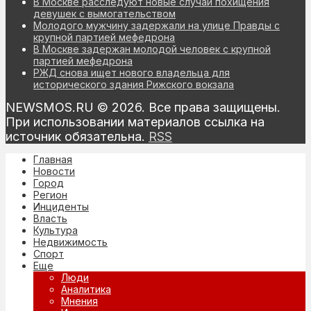
В Москве расследуют новые случаи похищения
девушек с вымогательством
Молодого мужчину задержали на улице Правды с
крупной партией мефедрона
В Москве задержан молодой человек с крупной
партией мефедрона
РЖД снова ищет нового владельца для
исторического здания Рижского вокзала
NEWSMOS.RU © 2026. Все права защищены.
При использовании материалов ссылка на
источник обязательна.
RSS
Главная
Новости
Город
Регион
Инциденты
Власть
Культура
Недвижимость
Спорт
Еще
Люди
Аналитика
Мнения