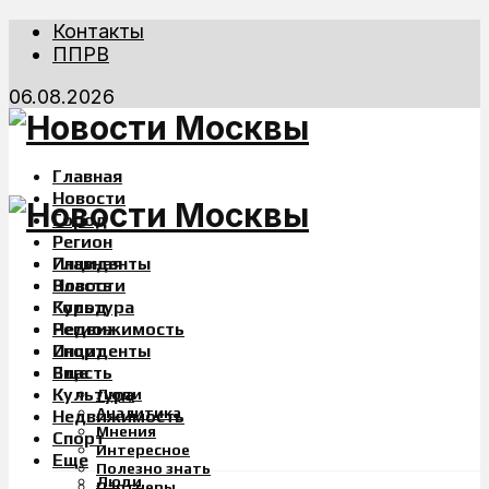
Контакты
ППРВ
06.08.2026
Главная
Новости
Город
Регион
Инциденты
Главная
Власть
Новости
Культура
Город
Недвижимость
Регион
Спорт
Инциденты
Еще
Власть
Культура
Люди
Аналитика
Недвижимость
Мнения
Спорт
Интересное
Еще
Полезно знать
Люди
Партнеры