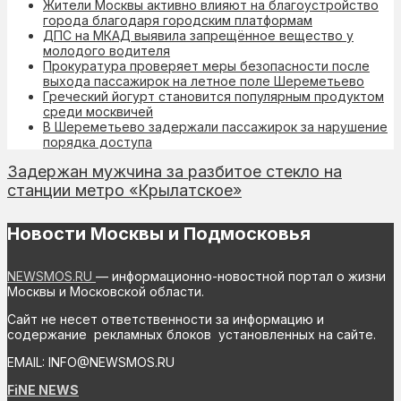
Жители Москвы активно влияют на благоустройство
города благодаря городским платформам
ДПС на МКАД выявила запрещённое вещество у
молодого водителя
Прокуратура проверяет меры безопасности после
выхода пассажирок на летное поле Шереметьево
Греческий йогурт становится популярным продуктом
среди москвичей
В Шереметьево задержали пассажирок за нарушение
порядка доступа
Задержан мужчина за разбитое стекло на
станции метро «Крылатское»
Новости Москвы и Подмосковья
NEWSMOS.RU
— информационно-новостной портал о жизни
Москвы и Московской области.
Сайт не несет ответственности за информацию и
содержание рекламных блоков установленных на сайте.
EMAIL: INFO@NEWSMOS.RU
FiNE NEWS