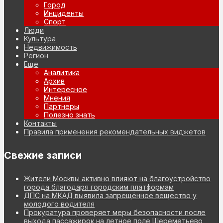
Город
Инциденты
Спорт
Люди
Культура
Недвижимость
Регион
Еще
Аналитика
Архив
Интересное
Мнения
Партнеры
Полезно знать
Контакты
Правила применения рекомендательных виджетов
Свежие записи
Жители Москвы активно влияют на благоустройство
города благодаря городским платформам
ДПС на МКАД выявила запрещённое вещество у
молодого водителя
Прокуратура проверяет меры безопасности после
выхода пассажирок на летное поле Шереметьево