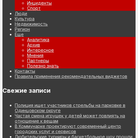
Инциденты
Спорт
Люди
Культура
Недвижимость
Регион
Еще
Аналитика
Архив
Интересное
Мнения
Партнеры
Полезно знать
Контакты
Правила применения рекомендательных виджетов
Свежие записи
Полиция ищет участников стрельбы на парковке в
Одинцовском округе
Частая смена игрушек у детей может повлиять на
отношение к вещам
В Коммунарке проектируют современный центр
городских услуг и сервисов
Любительские турниры и баскетбольное шоу прошли