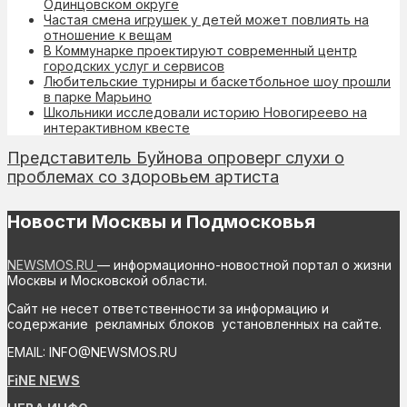
Одинцовском округе
Частая смена игрушек у детей может повлиять на
отношение к вещам
В Коммунарке проектируют современный центр
городских услуг и сервисов
Любительские турниры и баскетбольное шоу прошли
в парке Марьино
Школьники исследовали историю Новогиреево на
интерактивном квесте
Представитель Буйнова опроверг слухи о
проблемах со здоровьем артиста
Новости Москвы и Подмосковья
NEWSMOS.RU
— информационно-новостной портал о жизни
Москвы и Московской области.
Сайт не несет ответственности за информацию и
содержание рекламных блоков установленных на сайте.
EMAIL: INFO@NEWSMOS.RU
FiNE NEWS