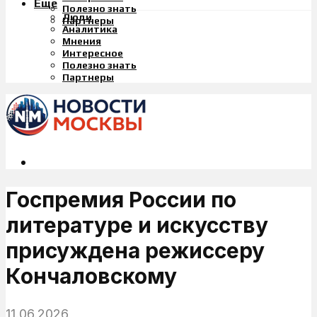
Еще
Полезно знать
Люди
Партнеры
Аналитика
Мнения
Интересное
Полезно знать
Партнеры
Госпремия России по
литературе и искусству
присуждена режиссеру
Кончаловскому
11.06.2026