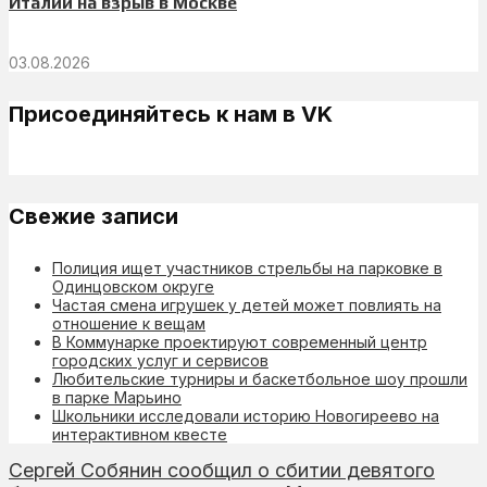
Италии на взрыв в Москве
03.08.2026
Присоединяйтесь к нам в VK
Свежие записи
Полиция ищет участников стрельбы на парковке в
Одинцовском округе
Частая смена игрушек у детей может повлиять на
отношение к вещам
В Коммунарке проектируют современный центр
городских услуг и сервисов
Любительские турниры и баскетбольное шоу прошли
в парке Марьино
Школьники исследовали историю Новогиреево на
интерактивном квесте
Сергей Собянин сообщил о сбитии девятого