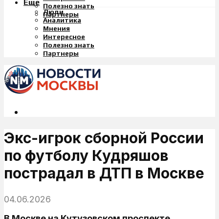
Еще
Полезно знать
Люди
Партнеры
Аналитика
Мнения
Интересное
Полезно знать
Партнеры
Экс-игрок сборной России
по футболу Кудряшов
пострадал в ДТП в Москве
04.06.2026
В Москве на Кутузовском проспекте