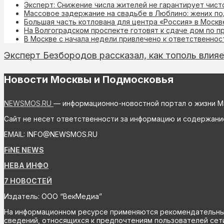
Эксперт: Снижение числа жителей не гарантирует чист
Массовое задержание на свадьбе в Люблино: жених по
Большая часть котлована для центра «Россия» в Моск
На Волгоградском проспекте готовят к сдаче дом по 
В Москве с начала недели привлечено к ответственнос
Эксперт Безбородов рассказал, как тополь влия
Новости Москвы и Подмосковья
NEWSMOS.RU
— информационно-новостной портал о жизни М
Сайт не несет ответственности за информацию и содержани
EMAIL: INFO@NEWSMOS.RU
FiNE NEWS
НЕВА ИНФО
7 НОВОСТЕЙ
Издатель: ООО “ВекМедиа”
На информационном ресурсе применяются рекомендательные 
сведений, относящихся к предпочтениям пользователей сети