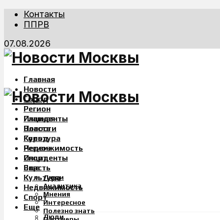
Контакты
ППРВ
07.08.2026
Главная
Новости
Город
Регион
Инциденты
Главная
Власть
Новости
Культура
Город
Недвижимость
Регион
Спорт
Инциденты
Еще
Власть
Культура
Люди
Аналитика
Недвижимость
Мнения
Спорт
Интересное
Еще
Полезно знать
Люди
Партнеры