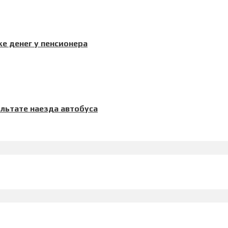
е денег у пенсионера
льтате наезда автобуса