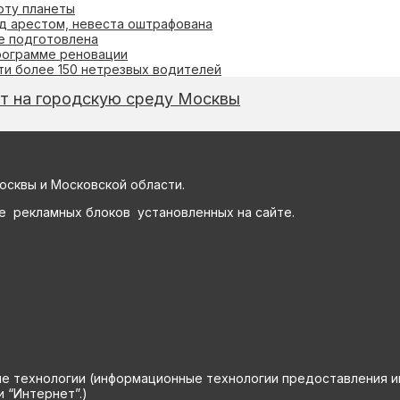
оту планеты
д арестом, невеста оштрафована
ве подготовлена
программе реновации
ти более 150 нетрезвых водителей
ет на городскую среду Москвы
осквы и Московской области.
е рекламных блоков установленных на сайте.
технологии (информационные технологии предоставления инф
 “Интернет”.)