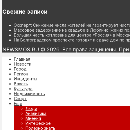
Свежие записи
Эксперт: Снижение числа жителей не гарантирует чист
Массовое задержание на свадьбе в Люблино: жених по
Большая часть котлована для центра «Россия» в Моск
На Волгоградском проспекте готовят к сдаче дом по 
NEWSMOS.RU © 2026. Все права защищены. При и
Главная
Новости
Город
Регион
Инциденты
Власть
Культура
Недвижимость
Спорт
Еще
Люди
Аналитика
Мнения
Интересное
Полезно знать