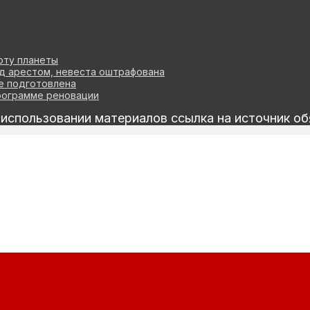
оту планеты
д арестом, невеста оштрафована
ве подготовлена
программе реновации
спользовании материалов ссылка на источник об