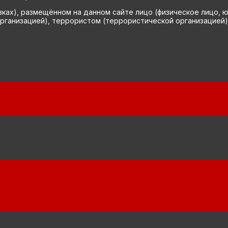
вках), размещённом на данном сайте лицо (физическое лицо, 
рганизацией), террористом (террористической организацией)