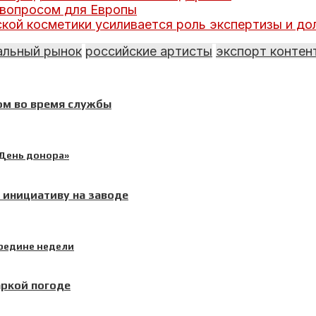
 вопросом для Европы
кой косметики усиливается роль экспертизы и д
альный рынок
российские артисты
экспорт контен
ом во время службы
инициативу на заводе
аркой погоде