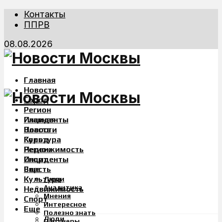
Контакты
ППРВ
08.08.2026
Главная
Новости
Город
Регион
Инциденты
Главная
Власть
Новости
Культура
Город
Недвижимость
Регион
Спорт
Инциденты
Еще
Власть
Культура
Люди
Аналитика
Недвижимость
Мнения
Спорт
Интересное
Еще
Полезно знать
Люди
Партнеры