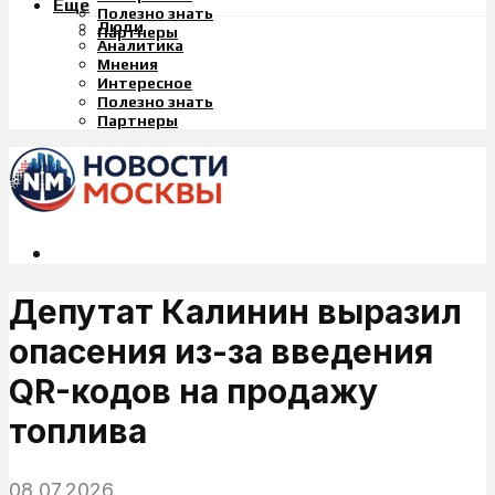
Еще
Полезно знать
Люди
Партнеры
Аналитика
Мнения
Интересное
Полезно знать
Партнеры
Депутат Калинин выразил
опасения из-за введения
QR-кодов на продажу
топлива
08.07.2026