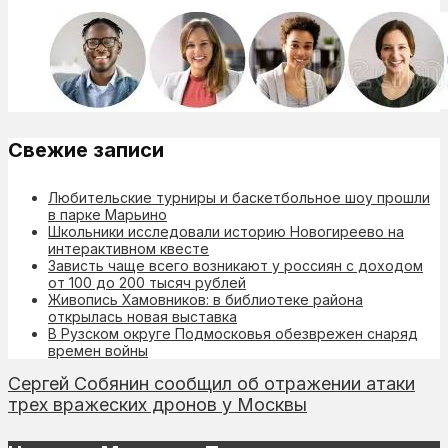
Свежие записи
Любительские турниры и баскетбольное шоу прошли
в парке Марьино
Школьники исследовали историю Новогиреево на
интерактивном квесте
Зависть чаще всего возникают у россиян с доходом
от 100 до 200 тысяч рублей
Живопись Хамовников: в библиотеке района
открылась новая выставка
В Рузском округе Подмосковья обезврежен снаряд
времен войны
Сергей Собянин сообщил об отражении атаки
трех вражеских дронов у Москвы