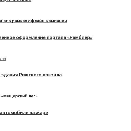
рменное оформление портала «Рамблер»
 здания Рижского вокзала
 автомобиле на жаре