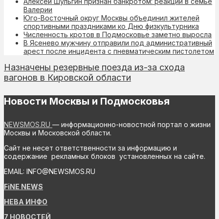
Алексей Шульгин признан банкротом: реакции в семье
Валерии
Юго-Восточный округ Москвы объединил жителей
спортивными праздниками ко Дню физкультурника
Численность кротов в Подмосковье заметно выросла
В Ясенево мужчину отправили под административный
арест после инцидента с пневматическим пистолетом
Назначены резервные поезда из-за схода
вагонов в Кировской области
Новости Москвы и Подмосковья
NEWSMOS.RU
— информационно-новостной портал о жизни
Москвы и Московской области.
Сайт не несет ответственности за информацию и
содержание рекламных блоков установленных на сайте.
EMAIL: INFO@NEWSMOS.RU
FiNE NEWS
НЕВА ИНФО
7 НОВОСТЕЙ