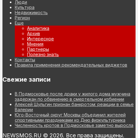
Люди
Культура
Недвижимость
Регион
Еще
Аналитика
Архив
Интересное
Мнения
Партнеры
Полезно знать
Контакты
Правила применения рекомендательных виджетов
Свежие записи
В Подмосковье после драки у жилого дома мужчина
задержан по обвинению в смертельном избиении
Алексей Шульгин признан банкротом: реакции в семье
Валерии
Юго-Восточный округ Москвы объединил жителей
спортивными праздниками ко Дню физкультурника
Численность кротов в Подмосковье заметно выросла
NEWSMOS.RU © 2026. Все права защищены.