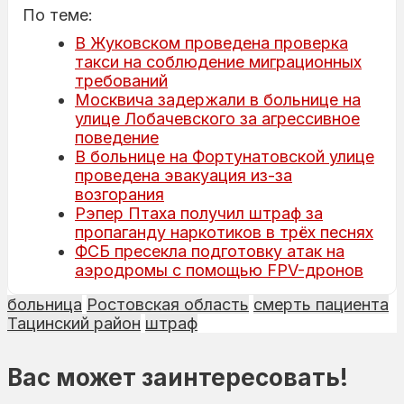
По теме:
В Жуковском проведена проверка
такси на соблюдение миграционных
требований
Москвича задержали в больнице на
улице Лобачевского за агрессивное
поведение
В больнице на Фортунатовской улице
проведена эвакуация из-за
возгорания
Рэпер Птаха получил штраф за
пропаганду наркотиков в трёх песнях
ФСБ пресекла подготовку атак на
аэродромы с помощью FPV-дронов
больница
Ростовская область
смерть пациента
Тацинский район
штраф
Вас может заинтересовать!