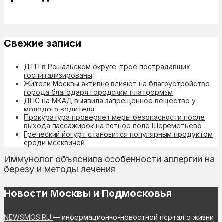
Свежие записи
ДТП в Рошальском округе: трое пострадавших
госпитализированы
Жители Москвы активно влияют на благоустройство
города благодаря городским платформам
ДПС на МКАД выявила запрещённое вещество у
молодого водителя
Прокуратура проверяет меры безопасности после
выхода пассажирок на летное поле Шереметьево
Греческий йогурт становится популярным продуктом
среди москвичей
Иммунолог объяснила особенности аллергии на
березу и методы лечения
Новости Москвы и Подмосковья
NEWSMOS.RU
— информационно-новостной портал о жизни