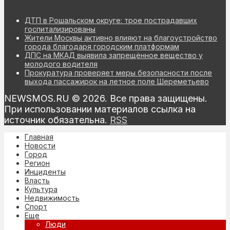
ДТП в Рошальском округе: трое пострадавших
госпитализированы
Жители Москвы активно влияют на благоустройство
города благодаря городским платформам
ДПС на МКАД выявила запрещённое вещество у
молодого водителя
Прокуратура проверяет меры безопасности после
выхода пассажирок на летное поле Шереметьево
NEWSMOS.RU © 2026. Все права защищены.
При использовании материалов ссылка на
источник обязательна.
RSS
Главная
Новости
Город
Регион
Инциденты
Власть
Культура
Недвижимость
Спорт
Еще
Люди