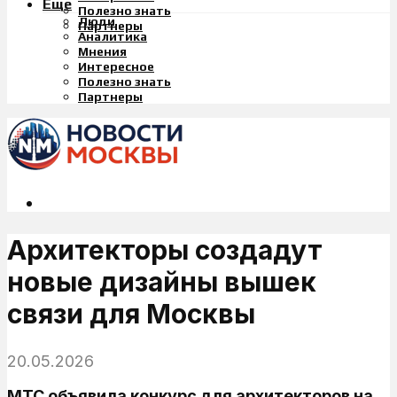
Еще
Полезно знать
Люди
Партнеры
Аналитика
Мнения
Интересное
Полезно знать
Партнеры
Архитекторы создадут
новые дизайны вышек
связи для Москвы
20.05.2026
МТС объявила конкурс для архитекторов на