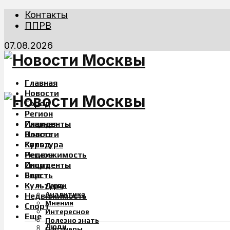
Контакты
ППРВ
07.08.2026
Главная
Новости
Город
Регион
Инциденты
Главная
Власть
Новости
Культура
Город
Недвижимость
Регион
Спорт
Инциденты
Еще
Власть
Культура
Люди
Аналитика
Недвижимость
Мнения
Спорт
Интересное
Еще
Полезно знать
Люди
Партнеры