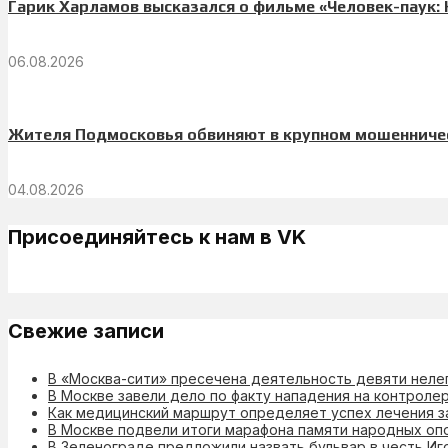
Гарик Харламов высказался о фильме «Человек-паук:
06.08.2026
Жителя Подмосковья обвиняют в крупном мошенниче
04.08.2026
Присоединяйтесь к нам в VK
Свежие записи
В «Москва-сити» пресечена деятельность девяти неле
В Москве завели дело по факту нападения на контроле
Как медицинский маршрут определяет успех лечения з
В Москве подвели итоги марафона памяти народных оп
В Зеленограде предложили назвать бульвар в честь Иг