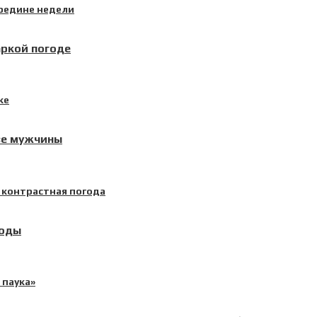
аркой погоде
ве мужчины
годы