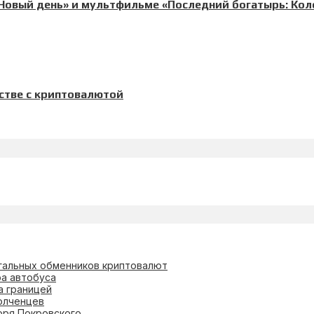
 Новый день» и мультфильме «Последний богатырь: Кол
стве с криптовалютой
гальных обменников криптовалют
ра автобуса
а границей
олченцев
оря Покровского