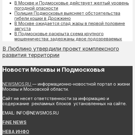
В Москве и Подмосковье действует желтый уровень
погодной опасности
Полиция Подмосковья выясняет обстоятельства
гибели кошки в Дрожжино
В Москве ожидается спад жары в первой половине
августа
В Подмосковье раскрыта схема крупного
мошенничества: задержаны двое подозреваемых
В Люблино утвердили проект комплексного
развития территории
Новости Москвы и Подмосковья
NEWSMOS.RU
— информационно-новостной портал о жизни
Москвы и Московской области.
Сайт не несет ответственности за информацию и
содержание рекламных блоков установленных на сайте.
EMAIL: INFO@NEWSMOS.RU
FiNE NEWS
НЕВА ИНФО