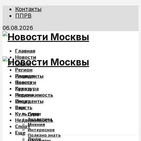
Контакты
ППРВ
06.08.2026
Главная
Новости
Город
Регион
Инциденты
Главная
Власть
Новости
Культура
Город
Недвижимость
Регион
Спорт
Инциденты
Еще
Власть
Культура
Люди
Аналитика
Недвижимость
Мнения
Спорт
Интересное
Еще
Полезно знать
Люди
Партнеры