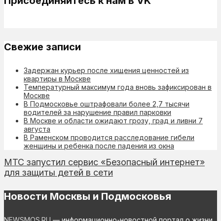
Присоединяйтесь к нам в VK
Свежие записи
Задержан курьер после хищения ценностей из
квартиры в Москве
Температурный максимум года вновь зафиксирован в
Москве
В Подмосковье оштрафовали более 2,7 тысячи
водителей за нарушение правил парковки
В Москве и области ожидают грозу, град и ливни 7
августа
В Раменском проводится расследование гибели
женщины и ребенка после падения из окна
МТС запустил сервис «Безопасный интернет»
для защиты детей в сети
Новости Москвы и Подмосковья
NEWSMOS.RU
— информационно-новостной портал о жизни