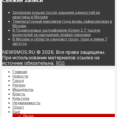
Свежие записи
Задержан курьер после хищения ценностей из
квартиры в Москве
Температурный максимум года вновь зафиксирован в
Москве
В Подмосковье оштрафовали более 2,7 тысячи
водителей за нарушение правил парковки
В Москве и области ожидают грозу, град и ливни 7
августа
NEWSMOS.RU © 2026. Все права защищены.
При использовании материалов ссылка на
источник обязательна.
RSS
Главная
Новости
Город
Регион
Инциденты
Власть
Культура
Недвижимость
Спорт
Еще
Люди