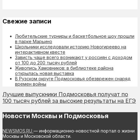
Свежие записи
Любительские турниры и баскетбольное шоу прошли
в парке Марьино
Школьники исследовали историю Новогиреево на
интерактивном квесте
Зависть чаще всего возникают у россиян с доходом
от 100 до 200 тысяч рублей
Живопись Хамовников: в библиотеке района
открылась новая выставка
В Рузском округе Подмосковья обезврежен снаряд
времен войны
Лучшие выпускники Подмосковья получат по
100 тысяч рублей за высокие результаты на ЕГЭ
Новости Москвы и Подмосковья
NEWSMOS.RU
— информационно-новостной портал о жизни
Москвы и Московской области.