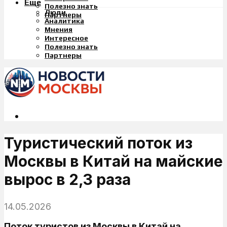
Еще
Полезно знать
Люди
Партнеры
Аналитика
Мнения
Интересное
Полезно знать
Партнеры
Туристический поток из
Москвы в Китай на майские
вырос в 2,3 раза
14.05.2026
Поток туристов из Москвы в Китай на