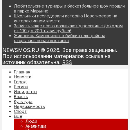
Любительские турниры и баскетбольное шоу прошли
в парке Марьино
Школьники исследовали историю Новогиреево на
интерактивном квесте
Зависть чаще всего возникают у россиян с доходом
от 100 до 200 тысяч рублей
Живопись Хамовников: в библиотеке района
открылась новая выставка
NEWSMOS.RU © 2026. Все права защищены.
При использовании материалов ссылка на
источник обязательна.
RSS
Главная
Новости
Город
Регион
Инциденты
Власть
Культура
Недвижимость
Спорт
Еще
Люди
Аналитика