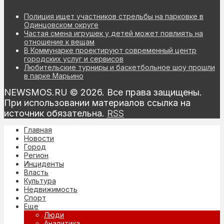
Полиция ищет участников стрельбы на парковке в
Одинцовском округе
Частая смена игрушек у детей может повлиять на
отношение к вещам
В Коммунарке проектируют современный центр
городских услуг и сервисов
Любительские турниры и баскетбольное шоу прошли
в парке Марьино
NEWSMOS.RU © 2026. Все права защищены.
При использовании материалов ссылка на
источник обязательна.
RSS
Главная
Новости
Город
Регион
Инциденты
Власть
Культура
Недвижимость
Спорт
Еще
Люди
Аналитика