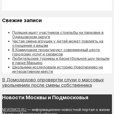
Свежие записи
Полиция ищет участников стрельбы на парковке в
Одинцовском округе
Частая смена игрушек у детей может повлиять на
отношение к вещам
В Коммунарке проектируют современный центр
городских услуг и сервисов
Любительские турниры и баскетбольное шоу прошли
в парке Марьино
Школьники исследовали историю Новогиреево на
интерактивном квесте
В Домодедово опровергли слухи о массовых
увольнениях после смены собственника
Новости Москвы и Подмосковья
NEWSMOS.RU
— информационно-новостной портал о жизни
Москвы и Московской области.