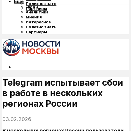
Еще
Полезно знать
Люди
Партнеры
Аналитика
Мнения
Интересное
Полезно знать
Партнеры
Telegram испытывает сбои
в работе в нескольких
регионах России
03.02.2026
В нескольких регионах России пользователи