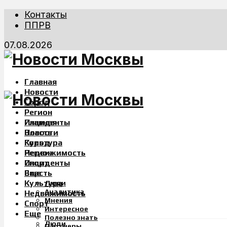
Контакты
ППРВ
07.08.2026
Главная
Новости
Город
Регион
Инциденты
Главная
Власть
Новости
Культура
Город
Недвижимость
Регион
Спорт
Инциденты
Еще
Власть
Культура
Люди
Аналитика
Недвижимость
Мнения
Спорт
Интересное
Еще
Полезно знать
Люди
Партнеры