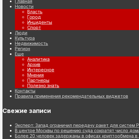
Главная
Новости
Власть
Город
Инциденты
Спорт
Люди
Культура
Недвижимость
Регион
Еще
Аналитика
Архив
Интересное
Мнения
Партнеры
Полезно знать
Контакты
Правила применения рекомендательных виджетов
Свежие записи
Эксперт: Запад ограничил передачу ракет для систем Pa
В центре Москвы по решению суда сократят число дом
Более 20 человек задержаны в офисах криптообмена в