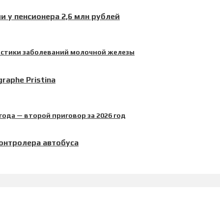
 у пенсионера 2,6 млн рублей
aphe Pristina
контролера автобуса