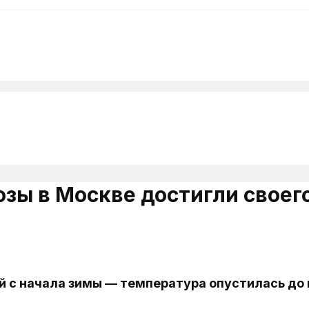
озы в Москве достигли свое
 с начала зимы — температура опустилась до м