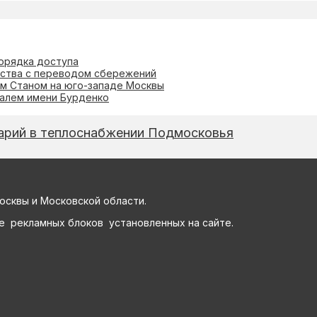
орядка доступа
ества с переводом сбережений
м Станом на юго-западе Москвы
алем имени Бурденко
арий в теплоснабжении Подмосковья
осквы и Московской области.
е рекламных блоков установленных на сайте.