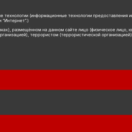
технологии (информационные технологии предоставления инф
 “Интернет”.)
вках), размещённом на данном сайте лицо (физическое лицо, 
рганизацией), террористом (террористической организацией)