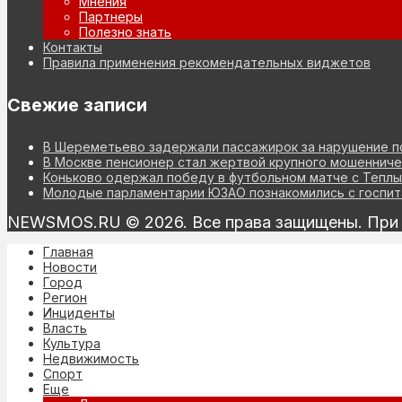
Мнения
Партнеры
Полезно знать
Контакты
Правила применения рекомендательных виджетов
Свежие записи
В Шереметьево задержали пассажирок за нарушение п
В Москве пенсионер стал жертвой крупного мошеннич
Коньково одержал победу в футбольном матче с Теплы
Молодые парламентарии ЮЗАО познакомились с госпит
NEWSMOS.RU © 2026. Все права защищены. При и
Главная
Новости
Город
Регион
Инциденты
Власть
Культура
Недвижимость
Спорт
Еще