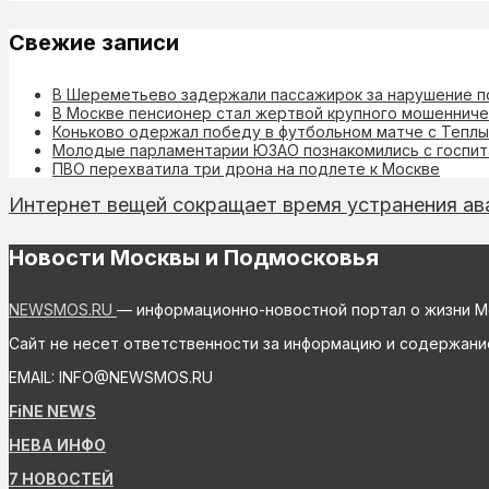
Свежие записи
В Шереметьево задержали пассажирок за нарушение п
В Москве пенсионер стал жертвой крупного мошеннич
Коньково одержал победу в футбольном матче с Теплы
Молодые парламентарии ЮЗАО познакомились с госпит
ПВО перехватила три дрона на подлете к Москве
Интернет вещей сокращает время устранения ав
Новости Москвы и Подмосковья
NEWSMOS.RU
— информационно-новостной портал о жизни М
Сайт не несет ответственности за информацию и содержани
EMAIL: INFO@NEWSMOS.RU
FiNE NEWS
НЕВА ИНФО
7 НОВОСТЕЙ