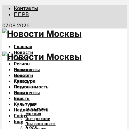
Контакты
ППРВ
07.08.2026
Главная
Новости
Город
Регион
Инциденты
Главная
Власть
Новости
Культура
Город
Недвижимость
Регион
Спорт
Инциденты
Еще
Власть
Культура
Люди
Аналитика
Недвижимость
Мнения
Спорт
Интересное
Еще
Полезно знать
Люди
Партнеры