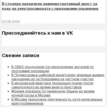
В столице назначили административный арест за
езду на электросамокате с признаками опьянения
02.08.2026
Присоединяйтесь к нам в VK
Свежие записи
В СВАО продолжается переселение жителей по
программе реновации
В Подмосковье цифровой мониторинг впервые выявил
нарушение из-за борщевика на частном участке
В московской квартире произошел пожар после
самоподжога во время визита приставов
Молния поразила Останкинскую башню во время
ночной грозы в Москве
В Москве пресечена деятельность сети нелегальных
криптообменников